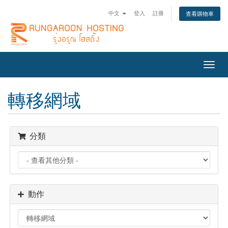
中文
登入
註冊
查看購物車
切
換
導
轉移網域
覽
分類
動作