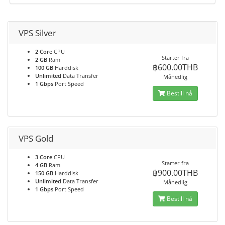
VPS Silver
2 Core
CPU
Starter fra
2 GB
Ram
฿600.00THB
100 GB
Harddisk
Unlimited
Data Transfer
Månedlig
1 Gbps
Port Speed
Bestill nå
VPS Gold
3 Core
CPU
Starter fra
4 GB
Ram
฿900.00THB
150 GB
Harddisk
Unlimited
Data Transfer
Månedlig
1 Gbps
Port Speed
Bestill nå