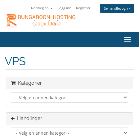
Norwegian
Logg inn
Registrer
Se handlevogn »
Bytt
navig
VPS
Kategorier
Handlinger