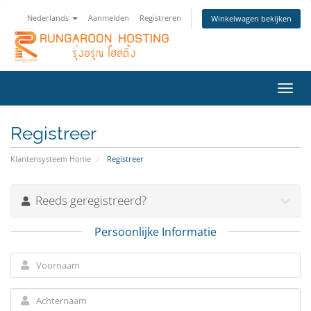
Nederlands
Aanmelden
Registreren
Winkelwagen bekijken
Navig
in-/u
Registreer
Klantensysteem Home
Registreer
Reeds geregistreerd?
Persoonlijke Informatie