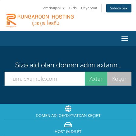
Azerbaijani
Giriş
Qeydiyyat
Səbətə bax
Naviq
keçid
Sizə aid olan domen adını axtarın...
DOMEN ADI QEYDIYYATDAN KEÇIRT
HOST ƏLDƏ ET