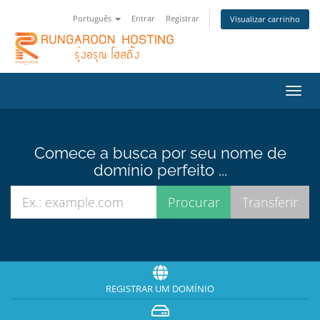
Português
Entrar
Registrar
Visualizar carrinho
Alter
nave
Comece a busca por seu nome de
domínio perfeito ...
REGISTRAR UM DOMÍNIO